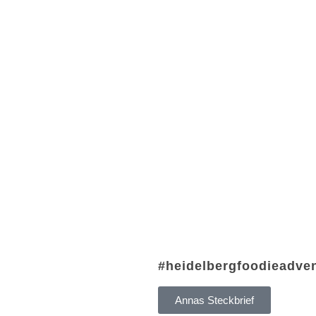
#heidelbergfoodieadven
Annas Steckbrief