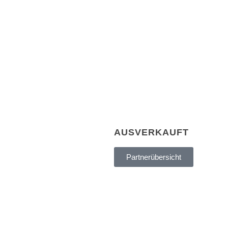
Normalpreis:
49,
FClub-SALE:
42,
AUSVERKAUFT
Partnerübersicht