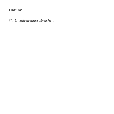
Datum:
____________________________
(*) Unzutreffendes streichen.
KEINE LECKERBISSEN MEHR
VERPASSEN!
Melde dich zum
Newsletter
an und erhalte regelmäßige
Updates zu unserem exklusiven Foodie Club. Als
Clubmitglied erwarten sich schon bald exklusive Special
Deals in Heidelberg, Mannheim und der näheren
Umgebung.