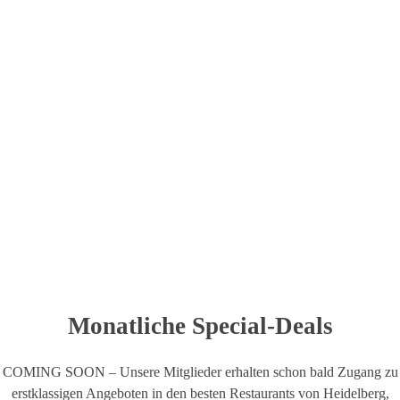
Melde dich zum
Newsletter
an und erhalte regelmäßige Updates zu
unserem exklusiven Foodie Club. Als Clubmitglied erwarten sich
schon bald exklusive Special Deals in Heidelberg, Mannheim und der
näheren Umgebung.
Monatliche Special-Deals
COMING SOON – Unsere Mitglieder erhalten schon bald Zugang zu
erstklassigen Angeboten in den besten Restaurants von Heidelberg,