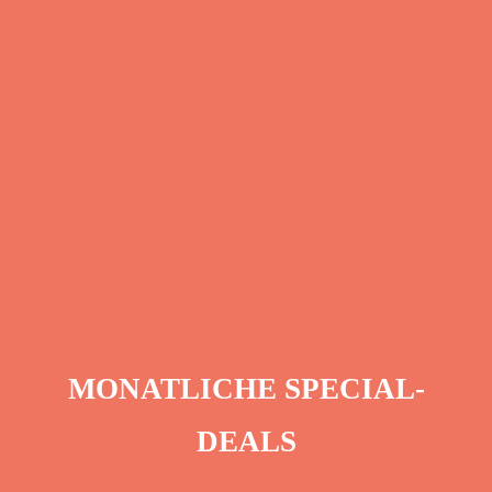
KEINE LECKERBISSEN MEHR
VERPASSEN!
Melde dich zum
Newsletter
an und erhalte regelmäßige
Updates zu unserem exklusiven Foodie Club. Als
Clubmitglied erwarten sich schon bald exklusive Special
Deals in Heidelberg, Mannheim und der näheren
Umgebung.
MONATLICHE SPECIAL-
DEALS