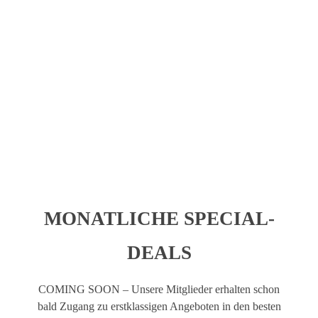
VERPASSEN!
Melde dich zum
Newsletter
an und erhalte regelmäßige
Updates zu unserem exklusiven Foodie Club. Als
Clubmitglied erwarten sich schon bald exklusive Special
Deals in Heidelberg, Mannheim und der näheren
Umgebung.
MONATLICHE SPECIAL-
DEALS
COMING SOON – Unsere Mitglieder erhalten schon
bald Zugang zu erstklassigen Angeboten in den besten