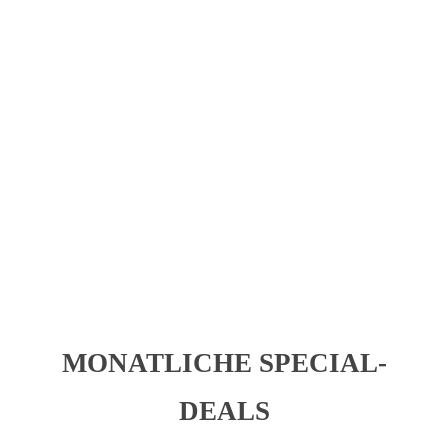
KEINE LECKERBISSEN MEHR
VERPASSEN!
Melde dich zum
Newsletter
an und erhalte regelmäßige
Updates zu unserem exklusiven Foodie Club. Als
Clubmitglied erwarten sich schon bald exklusive Special
Deals in Heidelberg, Mannheim und der näheren
Umgebung.
MONATLICHE SPECIAL-
DEALS