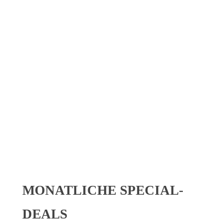
KEINE LECKERBISSEN MEHR
VERPASSEN!
Melde dich zum
Newsletter
an und erhalte regelmäßige
Updates zu unserem exklusiven Foodie Club. Als
Clubmitglied erwarten sich schon bald exklusive Special
Deals in Heidelberg, Mannheim und der näheren
Umgebung.
MONATLICHE SPECIAL-
DEALS