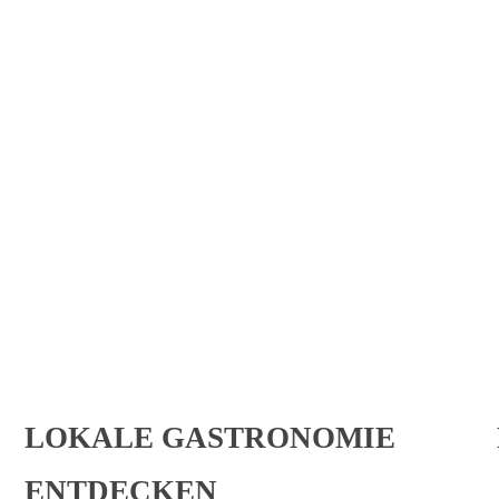
LECKERBISSEN MEHR VER
 zu unserem exklusiven Foodie Club. Als Clubmitglied erwarten sich 
der näheren Umgebung.
LOKALE GASTRONOMIE
ENTDECKEN