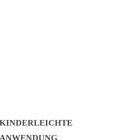
PASSEN!
schon bald exklusive Special Deals in Heidelberg, Mannheim und
KINDERLEICHTE
ANWENDUNG