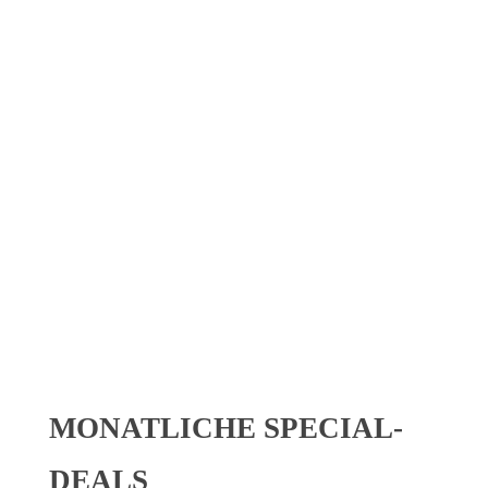
KEINE 
Melde dich zum
Newsletter
an und erhalte regelmäßige Updates
MONATLICHE SPECIAL-
DEALS