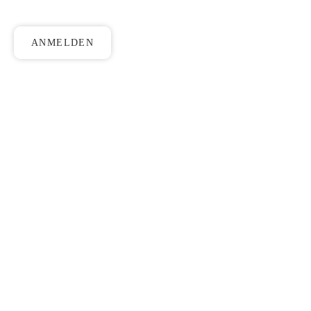
ANMELDEN
WELCOME FOODIE FRIEND!
Du bist nun eingeloggt!
MEIN KONTO
Warenkorb