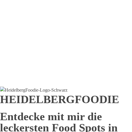
E-
Mail-
Adresse
Mitgliedsnummer *
*
Name
Nachricht
Senden
HEIDELBERGFOODIE
Entdecke mit mir die
leckersten Food Spots in