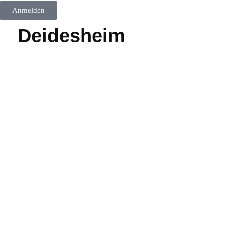
Anmelden
Deidesheim
Café Oro Nero
Deidesheim