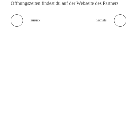
Öffnungszeiten findest du auf der Webseite des Partners.
zurück
nächste
KEINE LECKERBISSEN MEHR
VERPASSEN!
Melde dich zum
Newsletter
an und erhalte regelmäßige
Updates zu unserem exklusiven Foodie Club. Als
Clubmitglied erwarten sich schon bald exklusive Special
Deals in Heidelberg, Mannheim und der näheren
Umgebung.