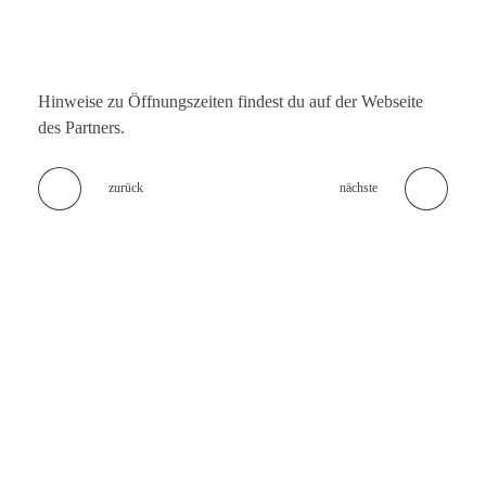
Hinweise zu Öffnungszeiten findest du auf der Webseite
des Partners.
zurück
nächste
Keine Leckerbissen mehr verpassen!
Melde dich zum
Newsletter
an und erhalte regelmäßige Updates zu
unserem exklusiven Foodie Club. Als Clubmitglied erwarten sich