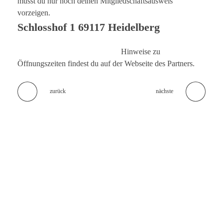
musst du nur noch deinen Mitgliedschaftsausweis
vorzeigen.
Schlosshof 1 69117 Heidelberg
Hinweise zu
Öffnungszeiten findest du auf der Webseite des Partners.
zurück
nächste
Keine Leckerbissen mehr verpassen!
Melde dich zum
Newsletter
an und erhalte regelmäßige Updates zu
unserem exklusiven Foodie Club. Als Clubmitglied erwarten sich