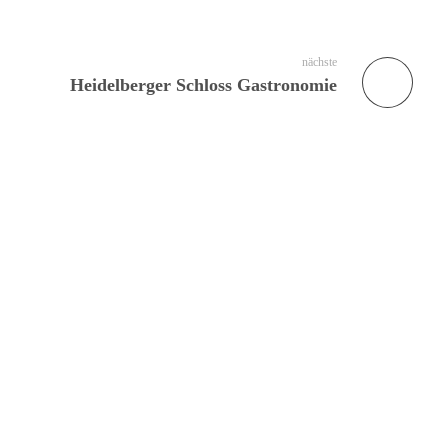
nächste
Heidelberger Schloss Gastronomie
PASSEN!
schon bald exklusive Special Deals in Heidelberg, Mannheim und