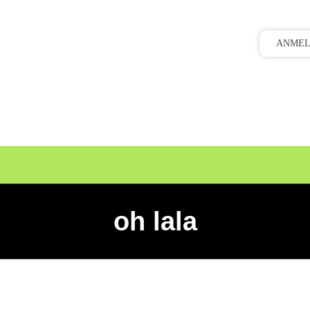
ANME
oh lala