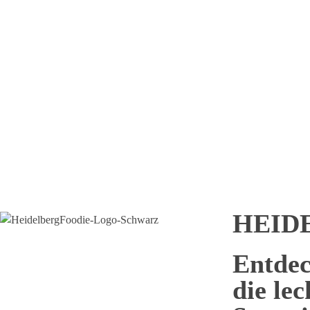
Mitgliedsnummer *
*
Nachricht
Senden
HEID
Entdec
die le