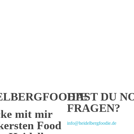
ELBERGFOODIE
HAST DU N
FRAGEN?
ke mit mir
ckersten Food
info@heidelbergfoodie.de