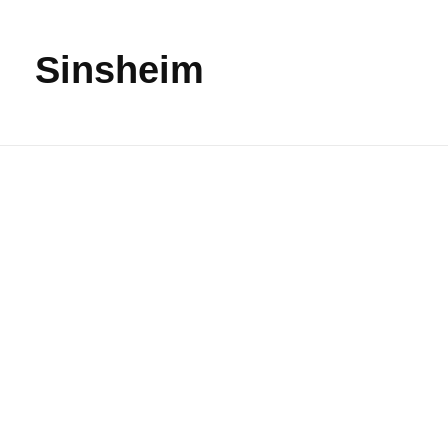
Sinsheim
Drei Könige Sinsheim
Mare Nost
Sinsheim
Sinsheim