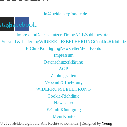
info@heidelbergfoodie.de
stagram
Facebook
Impressum
Datenschutzerklärung
AGB
Zahlungsarten
Versand & Lieferung
WIDERRUFSBELEHRUNG
Cookie-Richtlinie
F-Club Kündigung
Newsletter
Mein Konto
Impressum
Datenschutzerklärung
AGB
Zahlungsarten
Versand & Lieferung
WIDERRUFSBELEHRUNG
Cookie-Richtlinie
Newsletter
F-Club Kündigung
Mein Konto
© 2026 Heidelbergfoodie. Alle Rechte vorbehalten. | Designed by
Young