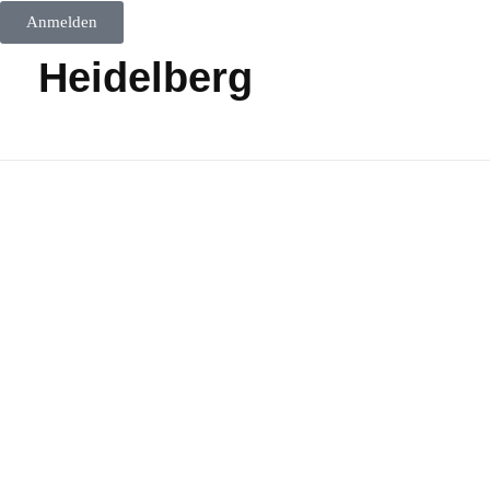
Anmelden
Heidelberg
Keisari
Heidelberg