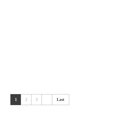
Smash Burger Heidelberg
Heidelberg
Monteleone
Heidelberg
1
2
3
Last
Currykult44
Heidelberg