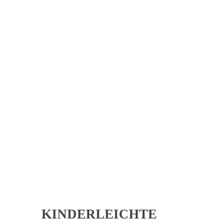
PASSEN!
schon bald exklusive Special Deals in Heidelberg, Mannheim und
KINDERLEICHTE