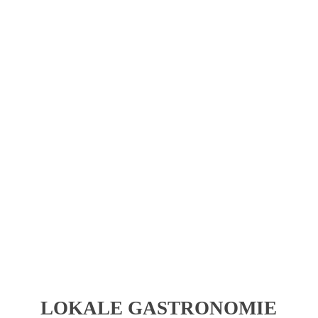
LECKERBISSEN MEHR VER
 zu unserem exklusiven Foodie Club. Als Clubmitglied erwarten sich 
der näheren Umgebung.
LOKALE GASTRONOMIE