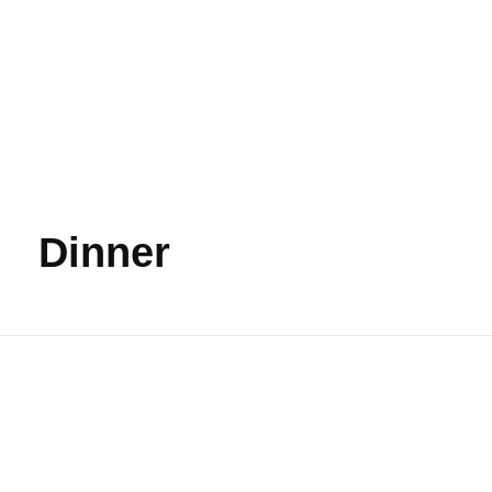
Dinner
Keisari
Sonrisas