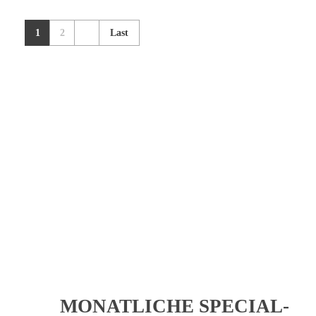
Franz & Friends
1
2
Last
Lampertheim
KEINE 
Melde dich zum
Newsletter
an und erhalte regelmäßige Updates
MONATLICHE SPECIAL-