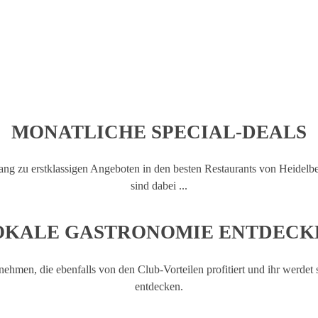
LECKERBISSEN MEHR VER
 zu unserem exklusiven Foodie Club. Als Clubmitglied erwarten sich 
der näheren Umgebung.
MONATLICHE SPECIAL-DEALS
g zu erstklassigen Angeboten in den besten Restaurants von Heide
sind dabei ...
OKALE GASTRONOMIE ENTDECK
tnehmen, die ebenfalls von den Club-Vorteilen profitiert und ihr werde
entdecken.