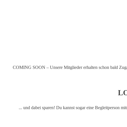
KEINE 
Melde dich zum
Newsletter
an und erhalte regelmäßige Updates
COMING SOON – Unsere Mitglieder erhalten schon bald Zugan
L
... und dabei sparen! Du kannst sogar eine Begleitperson mi