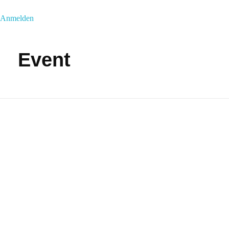
Anmelden
Event
Sonrisas
Zum 
Löwe
Mannheim