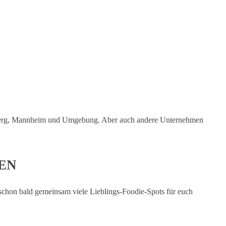
PASSEN!
schon bald exklusive Special Deals in Heidelberg, Mannheim und
lberg, Mannheim und Umgebung. Aber auch andere Unternehmen
EN
t schon bald gemeinsam viele Lieblings-Foodie-Spots für euch