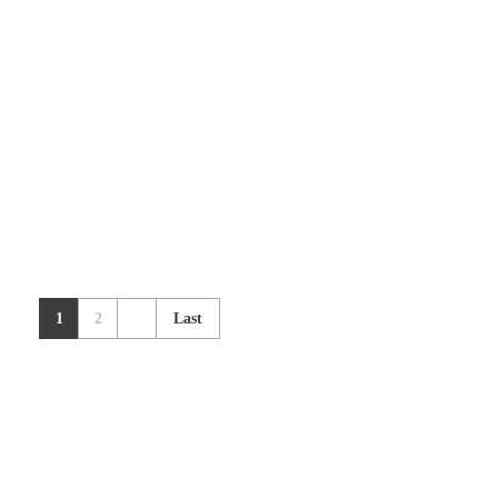
The Woods
Ketsch
1
2
Last