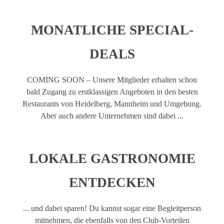
MONATLICHE SPECIAL-
Mare Nostrum
DEALS
Sinsheim
COMING SOON – Unsere Mitglieder erhalten schon
bald Zugang zu erstklassigen Angeboten in den besten
Restaurants von Heidelberg, Mannheim und Umgebung.
Yollie – The Popice Café
Aber auch andere Unternehmen sind dabei ...
Karlsruhe
LOKALE GASTRONOMIE
ENTDECKEN
RICETERIA Mannheim
... und dabei sparen! Du kannst sogar eine Begleitperson
Mannheim
mitnehmen, die ebenfalls von den Club-Vorteilen